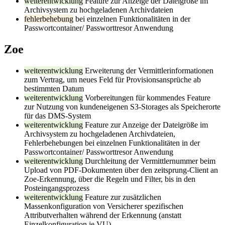
weiterentwicklung
Feature zur Anzeige der Dateigröße im
Archivsystem zu hochgeladenen Archivdateien
fehlerbehebung
bei einzelnen Funktionalitäten in der
Passwortcontainer/ Passworttresor Anwendung
Zoe
weiterentwicklung
Erweiterung der Vermittlerinformationen
zum Vertrag, um neues Feld für Provisionsansprüche ab
bestimmten Datum
weiterentwicklung
Vorbereitungen für kommendes Feature
zur Nutzung von kundeneigenen S3-Storages als Speicherorte
für das DMS-System
weiterentwicklung
Feature zur Anzeige der Dateigröße im
Archivsystem zu hochgeladenen Archivdateien,
Fehlerbehebungen bei einzelnen Funktionalitäten in der
Passwortcontainer/ Passworttresor Anwendung
weiterentwicklung
Durchleitung der Vermittlernummer beim
Upload von PDF-Dokumenten über den zeitsprung-Client an
Zoe-Erkennung, über die Regeln und Filter, bis in den
Posteingangsprozess
weiterentwicklung
Feature zur zusätzlichen
Massenkonfiguration von Versicherer spezifischen
Attributverhalten während der Erkennung (anstatt
Einzelkonfiguration je VU)