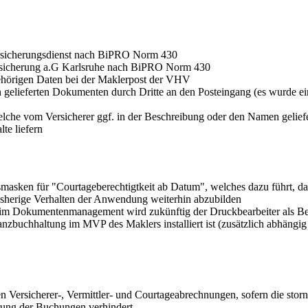
rsicherungsdienst nach BiPRO Norm 430
sicherung a.G Karlsruhe nach BiPRO Norm 430
gehörigen Daten bei der Maklerpost der VHV
 gelieferten Dokumenten durch Dritte an den Posteingang (es wurde ein
che vom Versicherer ggf. in der Beschreibung oder den Namen geliefert
te liefern
gsmasken für "Courtageberechtigtkeit ab Datum", welches dazu führt, 
 bisherige Verhalten der Anwendung weiterhin abzubilden
m Dokumentenmanagement wird zukünftig der Druckbearbeiter als Bea
nanzbuchhaltung im MVP des Maklers installiert ist (zusätzlich abhängi
 Versicherer-, Vermittler- und Courtageabrechnungen, sofern die storn
erung der Buchungen verhindert